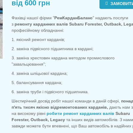
від 600 грн
ЗАМОВИТ
Фахівці нашої фірми "
РемКарданБаланс
" надають послуги
з
ремонту карданних валів Subaru Forester, Outback, Leg
професійному обладнанні:
1. якісний ремонт карданів;
2. заміна підвісного підшипника в кардані;
3. заміна хрестовин кардана методом промислового
"завальцювання";
4. заміна шліцьової кардана;
5. балансування кардана;
6. заміна труби і підвісного підшипника.
Шестирічний досвід робіт нашої команди в даній сфері,
пона
п'ять тисяч якісно відремонтованих карданів,
дають нам з
на високому рівні
робити ремонт карданних валів
Subaru
Forester, Outback, Legacy
та інших видів автомобілів. З нами
завжди можете бути впевнені, що Ваш автомобіль в надійних 