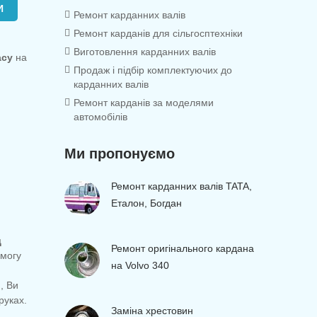
И
Ремонт карданних валів
Ремонт карданів для сільгосптехніки
Виготовлення карданних валів
acy
на
Продаж і підбір комплектуючих до
карданних валів
Ремонт карданів за моделями
автомобілів
Ми пропонуємо
Ремонт карданних валів TATA,
Еталон, Богдан
д
Ремонт оригінального кардана
могу
на Volvo 340
, Ви
руках.
Заміна хрестовин