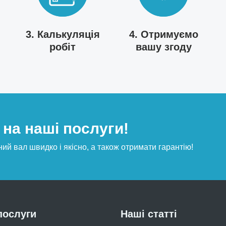
3. Калькуляція
4. Отримуємо
робіт
вашу згоду
на наші послуги!
ий вал швидко і якісно, а також отримати гарантію!
послуги
Наші статті