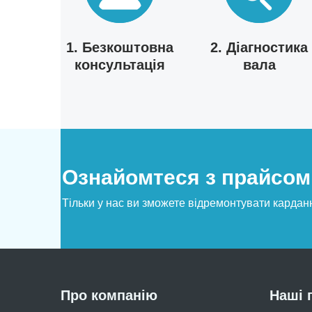
1. Безкоштовна
2. Діагностика
консультація
вала
Ознайомтеся з прайсом 
Тільки у нас ви зможете відремонтувати карданн
Про компанію
Наші 