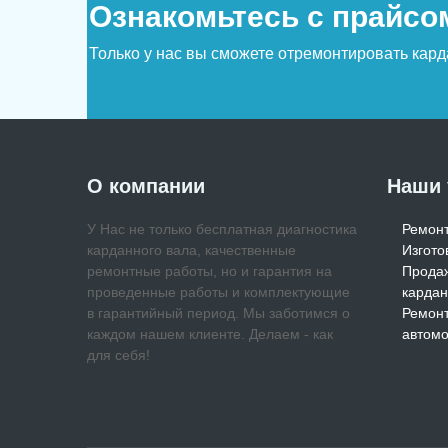
Ознакомьтесь с прайсом
Только у нас вы сможете отремонтировать кард
О компании
Наши 
У Нас не только бесплатная диагностика
Ремонт
карданного вала, качественные
Изгото
ремонтные работы, но и гарантия на
Продаж
проведенные работы и комплектующие
карда
в гарантийный период. Мы заботимся о
Ремонт
каждом нашем клиенте. Делаем - как
автом
для себя!