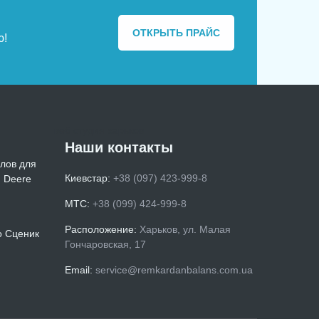
ОТКРЫТЬ ПРАЙС
ю!
веб студия харьков
Наши контакты
лов для
Киевстар:
+38 (097) 423-999-8
n Deere
МТС:
+38 (099) 424-999-8
Расположение:
Харьков, ул. Малая
о Сценик
Гончаровская, 17
Email:
service@remkardanbalans.com.ua