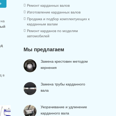
Ь
Ремонт карданных валов
Изготовление карданных валов
Продажа и подбор комплектующих к
 на
карданным валам
ный
Ремонт карданов по моделям
автомобилей
од
Мы предлагаем
Замена крестовин методом
кернения
д в
Замена трубы карданного
вала
Укорачивание и удлинение
карданного вала