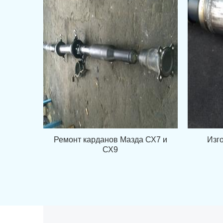
Ремонт карданов Мазда СХ7 и
Изг
СХ9